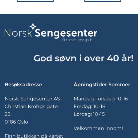
Dette
Dette
produktet
produktet
har
har
flere
flere
varianter.
varianter.
Alternativene
Alternativene
kan
kan
velges
velges
God søvn i over 40 år!
på
på
produktsiden
produktsiden
Besøksadresse
Åpningstider Sommer
Norsk Sengesenter AS
Mandag-Torsdag 10-16
Christian Krohgs gate
Fredag: 10-16
28
Lørdag: 10-15
0186 Oslo
Velkommen innom!
Finn butikken på kartet