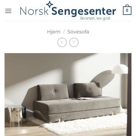
Skip
0
to
content
Hjem
/
Sovesofa