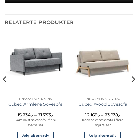
RELATERTE PRODUKTER
INNOVATION LIVING
INNOVATION LIVING
Cubed Armlene Sovesofa
Cubed Wood Sovesofa
Prisområde:
Prisomr
15 234
,-
–
21 753
,-
16 169
,-
–
23 178
,-
15
16
Kompakt sovesofa i flere
Kompakt sovesofa i flere
234,-
169,-
størrelser
størrelser
til
til
21
23
753,-
178,-
Velg alternativ
Velg alternativ