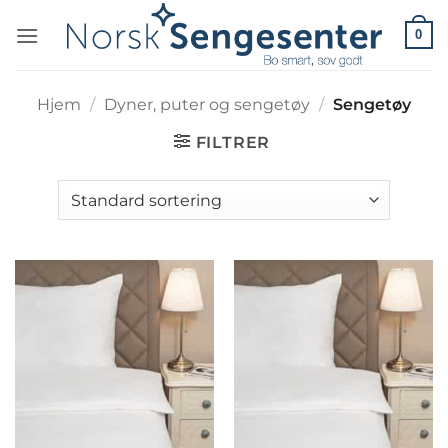
Skip
0
to
content
Hjem
/
Dyner, puter og sengetøy
/
Sengetøy
FILTRER