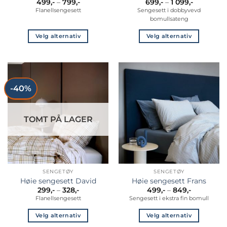
Prisområde:
Prisområ
499
,-
–
799
,-
699
,-
–
1 099
,-
499,-
699,-
Flanellsengesett
Sengesett i dobbyvevd
til
til
bomullsateng
799,-
1
099,-
Velg alternativ
Velg alternativ
Dette
Dette
produktet
produktet
har
har
flere
flere
-40%
varianter.
varianter.
Alternativene
Alternativene
kan
kan
TOMT PÅ LAGER
velges
velges
på
på
produktsiden
produktsiden
SENGETØY
SENGETØY
Høie sengesett David
Høie sengesett Frans
Prisområde:
Prisområd
299
,-
–
328
,-
499
,-
–
849
,-
299,-
499,-
Flanellsengesett
Sengesett i ekstra fin bomull
til
til
328,-
849,-
Velg alternativ
Velg alternativ