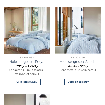
Dette
Dette
produktet
produktet
har
har
flere
flere
varianter.
varianter.
Alternativene
Alternativene
kan
kan
velges
velges
på
på
produktsiden
produktsiden
SENGETØY
SENGETØY
Høie sengesett Frøya
Høie sengesett Sander
Prisområde:
Prisområd
799
,-
–
1 249
,-
499
,-
–
799
,-
799,-
499,-
Sengesett i 100% økologisk
Sengesett i ekstra fin bomull
til
til
steinvasket bomull
1
799,-
249,-
Velg alternativ
Velg alternativ
Dette
Dette
produktet
produktet
har
har
flere
flere