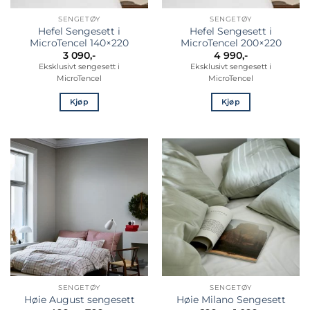
SENGETØY
SENGETØY
Hefel Sengesett i
Hefel Sengesett i
MicroTencel 140×220
MicroTencel 200×220
3 090
,-
4 990
,-
Eksklusivt sengesett i
Eksklusivt sengesett i
MicroTencel
MicroTencel
Kjøp
Kjøp
SENGETØY
SENGETØY
Høie August sengesett
Høie Milano Sengesett