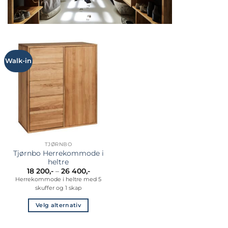
Walk-in
TJØRNBO
Tjørnbo Herrekommode i
heltre
Prisområde:
18 200
,-
–
26 400
,-
18
Herrekommode i heltre med 5
200,-
skuffer og 1 skap
til
26
400,-
Velg alternativ
Dette
produktet