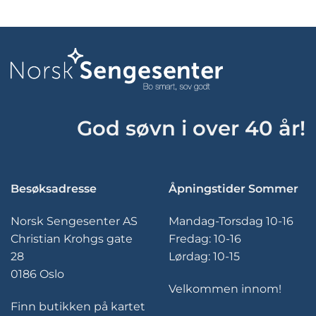
har
flere
varianter.
Alternativene
kan
velges
på
produktsiden
God søvn i over 40 år!
Besøksadresse
Åpningstider Sommer
Norsk Sengesenter AS
Mandag-Torsdag 10-16
Christian Krohgs gate
Fredag: 10-16
28
Lørdag: 10-15
0186 Oslo
Velkommen innom!
Finn butikken på kartet