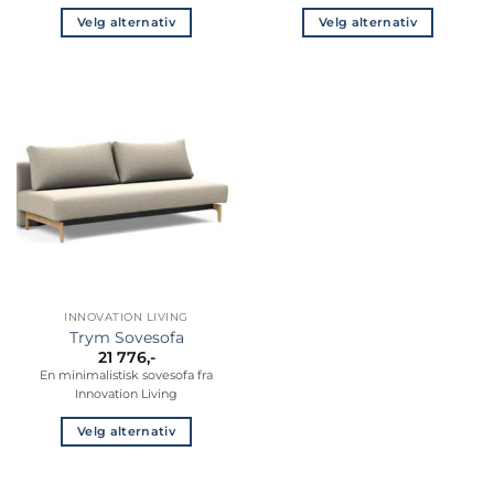
Velg alternativ
Velg alternativ
Dette
Dette
produktet
produktet
har
har
flere
flere
varianter.
varianter.
Alternativene
Alternativene
kan
kan
velges
velges
på
på
produktsiden
produktsiden
INNOVATION LIVING
Trym Sovesofa
21 776
,-
En minimalistisk sovesofa fra
Innovation Living
Velg alternativ
Dette
produktet