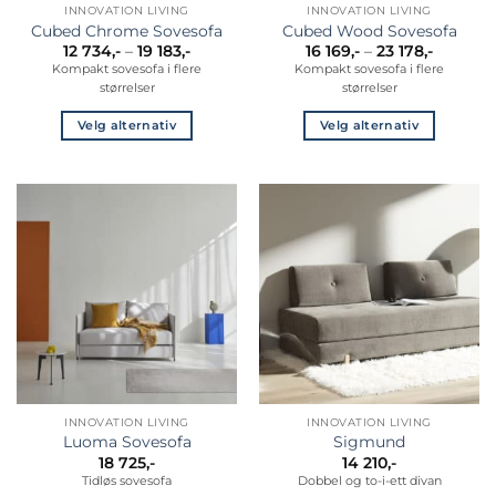
INNOVATION LIVING
INNOVATION LIVING
Cubed Chrome Sovesofa
Cubed Wood Sovesofa
Prisområde:
Prisomr
12 734
,-
–
19 183
,-
16 169
,-
–
23 178
,-
12
16
Kompakt sovesofa i flere
Kompakt sovesofa i flere
734,-
169,-
størrelser
størrelser
til
til
19
23
183,-
178,-
Velg alternativ
Velg alternativ
Dette
Dette
produktet
produktet
har
har
flere
flere
varianter.
varianter.
Alternativene
Alternativene
kan
kan
velges
velges
på
på
produktsiden
produktsiden
INNOVATION LIVING
INNOVATION LIVING
Luoma Sovesofa
Sigmund
18 725
,-
14 210
,-
Tidløs sovesofa
Dobbel og to-i-ett divan