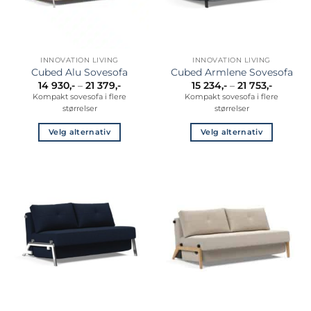
på
på
produktsiden
produktsiden
INNOVATION LIVING
INNOVATION LIVING
Cubed Alu Sovesofa
Cubed Armlene Sovesofa
Prisområde:
Prisomr
14 930
,-
–
21 379
,-
15 234
,-
–
21 753
,-
14
15
Kompakt sovesofa i flere
Kompakt sovesofa i flere
930,-
234,-
størrelser
størrelser
til
til
21
21
379,-
753,-
Velg alternativ
Velg alternativ
Dette
Dette
produktet
produktet
har
har
flere
flere
varianter.
varianter.
Alternativene
Alternativene
kan
kan
velges
velges
på
på
produktsiden
produktsiden