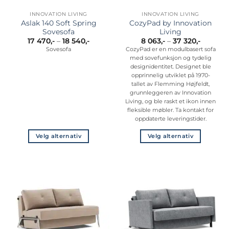
INNOVATION LIVING
INNOVATION LIVING
Aslak 140 Soft Spring
CozyPad by Innovation
Sovesofa
Living
Prisområde:
Prisomr
17 470
,-
–
18 540
,-
8 063
,-
–
37 320
,-
17
8
Sovesofa
CozyPad er en modulbasert sofa
470,-
063,-
med sovefunksjon og tydelig
til
til
18
37
designidentitet. Designet ble
540,-
320,-
opprinnelig utviklet på 1970-
tallet av Flemming Højfeldt,
grunnleggeren av Innovation
Living, og ble raskt et ikon innen
fleksible møbler. Ta kontakt for
oppdaterte leveringstider.
Velg alternativ
Velg alternativ
Dette
Dette
produktet
produktet
har
har
flere
flere
varianter.
varianter.
Alternativene
Alternativene
kan
kan
velges
velges