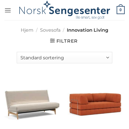
Skip
0
to
content
Hjem
/
Sovesofa
/
Innovation Living
FILTRER