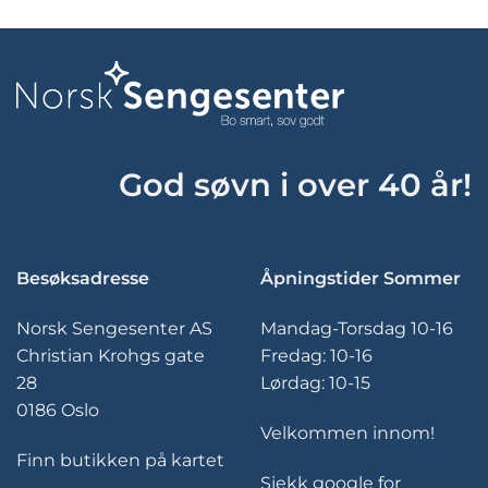
har
flere
varianter.
Alternativene
kan
velges
på
produktsiden
God søvn i over 40 år!
Besøksadresse
Åpningstider Sommer
Norsk Sengesenter AS
Mandag-Torsdag 10-16
Christian Krohgs gate
Fredag: 10-16
28
Lørdag: 10-15
0186 Oslo
Velkommen innom!
Finn butikken på kartet
Sjekk google for