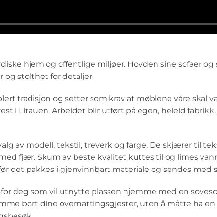
ordiske hjem og offentlige miljøer. Hovden sine sofaer o
og stolthet for detaljer.
tradisjon og setter som krav at møblene våre skal være 
t i Litauen. Arbeidet blir utført på egen, heleid fabrikk.
alg av modell, tekstil, treverk og farge. De skjærer til t
 fjær. Skum av beste kvalitet kuttes til og limes vann
før det pakkes i gjenvinnbart materiale og sendes med s
 for deg som vil utnytte plassen hjemme med en sovesof
me bort dine overnattingsgjester, uten å måtte ha en st
ngsbesøk.