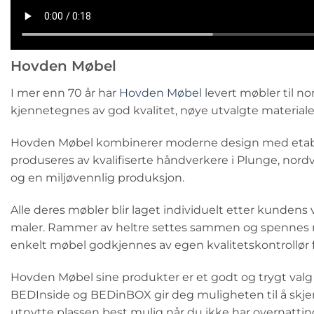
Hovden Møbel
I mer enn 70 år har
Hovden Møbel
levert møbler til n
kjennetegnes av god kvalitet, nøye utvalgte materialer 
Hovden Møbel kombinerer moderne design med etablert 
produseres av kvalifiserte håndverkere i Plunge, nordves
og en miljøvennlig produksjon.
Alle deres møbler blir laget individuelt etter kundens v
maler. Rammer av heltre settes sammen og spennes med
enkelt møbel godkjennes av egen kvalitetskontrollør 
Hovden Møbel sine produkter er et godt og trygt valg
BEDInside og BEDinBOX gir deg muligheten til å skjem
utnytte plassen best mulig når du ikke har overnatti