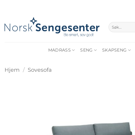
Skip
to
content
Søk
etter:
MADRASS
SENG
SKAPSENG
Hjem
/
Sovesofa