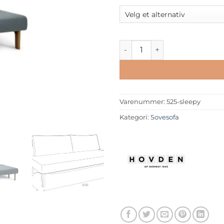
Sleepy 3-seter antall
Varenummer:
525-sleepy
Kategori:
Sovesofa