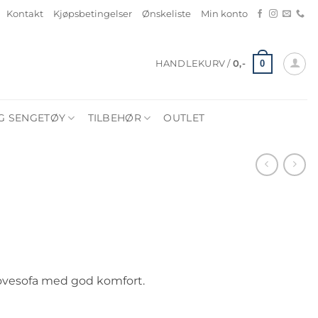
Kontakt
Kjøpsbetingelser
Ønskeliste
Min konto
0
HANDLEKURV /
0
,-
G SENGETØY
TILBEHØR
OUTLET
Prisområde:
15
ovesofa med god komfort.
990,-
til