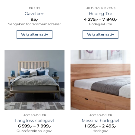
EKENS
HILDING & EKENS
Gavelben
Hilding Tre
Prisomr
95
,-
4 275
,-
–
7 840
,-
4
Sengeben for rammemadrasser
Hodegavl i tre
275,-
til
7
Velg alternativ
Velg alternativ
840,-
Dette
Dette
produktet
produktet
har
har
flere
flere
varianter.
varianter.
Alternativene
Alternativene
kan
kan
velges
velges
på
på
produktsiden
produktsiden
HODEGAVLER
HODEGAVLER
Langfoss spilegavl
Messina hodegavl
Prisområde:
Prisområ
6 599
,-
–
7 999
,-
1 695
,-
–
2 495
,-
6
1
Gulvstående spilegavl
Hodegavl
599,-
695,-