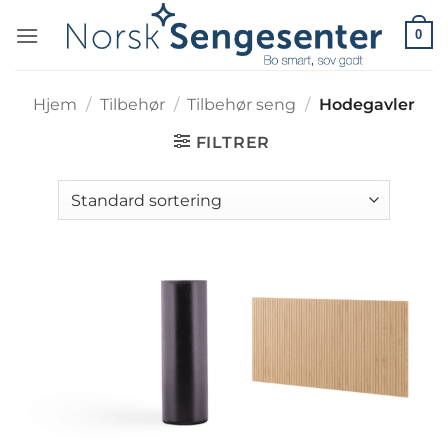
Skip
0
to
content
Hjem
/
Tilbehør
/
Tilbehør seng
/
Hodegavler
FILTRER