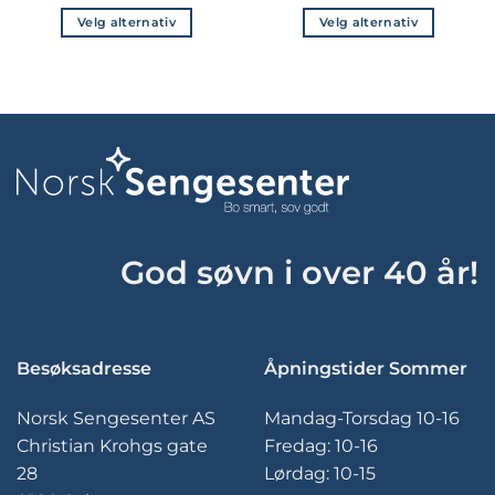
til
til
7
2
Velg alternativ
Velg alternativ
999,-
495,-
Dette
Dette
produktet
produktet
har
har
flere
flere
varianter.
varianter.
Alternativene
Alternativene
kan
kan
velges
velges
på
på
produktsiden
produktsiden
God søvn i over 40 år!
Besøksadresse
Åpningstider Sommer
Norsk Sengesenter AS
Mandag-Torsdag 10-16
Christian Krohgs gate
Fredag: 10-16
28
Lørdag: 10-15