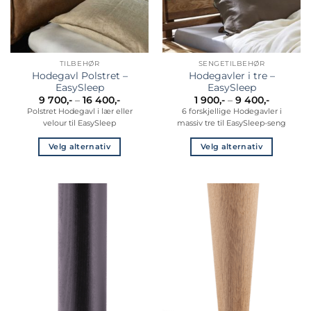
på
produktsiden
TILBEHØR
SENGETILBEHØR
Hodegavl Polstret –
Hodegavler i tre –
EasySleep
EasySleep
Prisområde:
Prisområ
9 700
,-
–
16 400
,-
1 900
,-
–
9 400
,-
9
1
Polstret Hodegavl i lær eller
6 forskjellige Hodegavler i
700,-
900,-
velour til EasySleep
massiv tre til EasySleep-seng
til
til
16
9
400,-
400,-
Velg alternativ
Velg alternativ
Dette
Dette
produktet
produktet
har
har
flere
flere
varianter.
varianter.
Alternativene
Alternativene
kan
kan
velges
velges
på
på
produktsiden
produktsiden