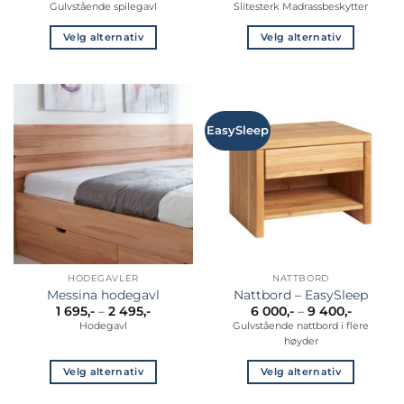
6
160,-
Gulvstående spilegavl
Slitesterk Madrassbeskytter
599,-
til
til
240,-
7
Velg alternativ
Velg alternativ
999,-
Dette
Dette
produktet
produktet
har
har
flere
flere
EasySleep
varianter.
varianter.
Alternativene
Alternativene
kan
kan
velges
velges
på
på
produktsiden
produktsiden
HODEGAVLER
NATTBORD
Messina hodegavl
Nattbord – EasySleep
Prisområde:
Prisomr
1 695
,-
–
2 495
,-
6 000
,-
–
9 400
,-
1
6
Hodegavl
Gulvstående nattbord i flere
695,-
000,-
høyder
til
til
2
9
495,-
400,-
Velg alternativ
Velg alternativ
Dette
Dette