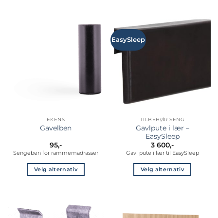
Dette
Dette
produktet
produktet
har
har
flere
flere
EasySleep
varianter.
varianter.
Alternativene
Alternativene
kan
kan
velges
velges
på
på
produktsiden
produktsiden
EKENS
TILBEHØR SENG
Gavlpute i lær –
Gavelben
EasySleep
95
,-
3 600
,-
Sengeben for rammemadrasser
Gavl pute i lær til EasySleep
Velg alternativ
Velg alternativ
Dette
Dette
produktet
produktet
har
har
flere
flere