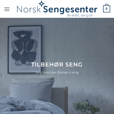
Skip
0
to
content
TILBEHØR SENG
Velg blant våre tilbehør til seng