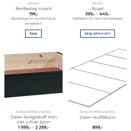
EKENS
EKENS
Benbeslag 4 pack
Bygel
Prisområd
195
,-
295
,-
–
445
,-
295,-
Benbeslag for montering av
Støtteben for rammemadrasser
til
sengeben
445,-
Kjøp
Velg alternativ
Dette
produktet
har
flere
varianter.
Alternativene
kan
velges
på
produktsiden
SENGEOPPBEVARING
SENGEOPPBEVARING
Dalen Sengeskuff liten
Dalen skuffebunn
inkl. x-finèr bunn
Prisområde:
1 999
,-
–
2 299
,-
899
,-
1