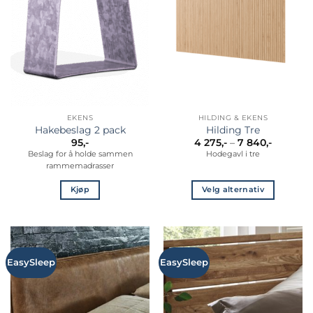
varianter.
varianter.
Alternativene
Alternativene
kan
kan
velges
velges
på
på
produktsiden
produktsiden
EKENS
HILDING & EKENS
Hakebeslag 2 pack
Hilding Tre
Prisomr
95
,-
4 275
,-
–
7 840
,-
4
Beslag for å holde sammen
Hodegavl i tre
275,-
rammemadrasser
til
7
840,-
Kjøp
Velg alternativ
Dette
produktet
har
flere
EasySleep
EasySleep
varianter.
Alternativene
kan
velges