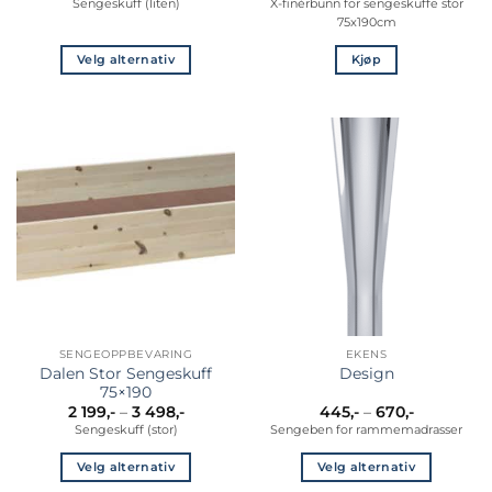
Sengeskuff (liten)
X-finèrbunn for sengeskuffe stor
999,-
75x190cm
til
2
299,-
Velg alternativ
Kjøp
Dette
produktet
har
flere
varianter.
Alternativene
kan
velges
på
produktsiden
SENGEOPPBEVARING
EKENS
Dalen Stor Sengeskuff
Design
75×190
Prisområde:
Prisområd
2 199
,-
–
3 498
,-
445
,-
–
670
,-
2
445,-
Sengeskuff (stor)
Sengeben for rammemadrasser
199,-
til
til
670,-
3
Velg alternativ
Velg alternativ
498,-