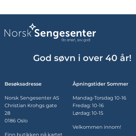
produktet
produktet
har
har
flere
flere
varianter.
varianter.
Alternativene
Alternativene
kan
kan
velges
velges
på
på
produktsiden
produktsiden
God søvn i over 40 år!
Besøksadresse
Åpningstider Sommer
Norsk Sengesenter AS
Mandag-Torsdag 10-16
Christian Krohgs gate
Fredag: 10-16
28
Lørdag: 10-15
0186 Oslo
Velkommen innom!
Finn butikken på kartet