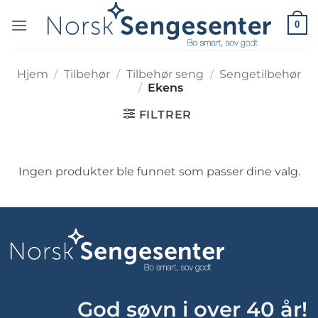
Skip
0
to
content
Hjem
/
Tilbehør
/
Tilbehør seng
/
Sengetilbehør
/
Ekens
FILTRER
Ingen produkter ble funnet som passer dine valg.
God søvn i over 40 år!