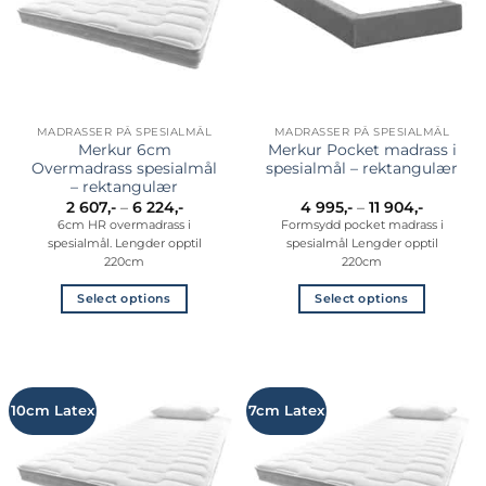
kan
kan
velges
velges
på
på
produktsiden
produktsiden
MADRASSER PÅ SPESIALMÅL
MADRASSER PÅ SPESIALMÅL
Merkur 6cm
Merkur Pocket madrass i
Overmadrass spesialmål
spesialmål – rektangulær
– rektangulær
Prisområde:
Prisomr
2 607
,-
–
6 224
,-
4 995
,-
–
11 904
,-
2
4
6cm HR overmadrass i
Formsydd pocket madrass i
607,-
995,-
spesialmål. Lengder opptil
spesialmål Lengder opptil
til
til
6
11
220cm
220cm
224,-
904,-
Select options
Select options
Dette
Dette
produktet
produktet
har
har
flere
flere
10cm Latex
7cm Latex
varianter.
varianter.
Alternativene
Alternativene
kan
kan
velges
velges