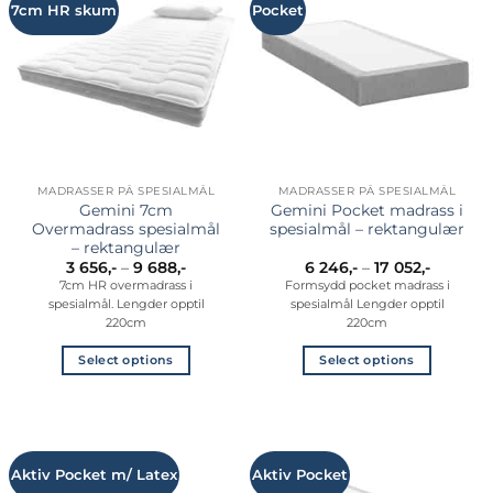
7cm HR skum
Pocket
MADRASSER PÅ SPESIALMÅL
MADRASSER PÅ SPESIALMÅL
Gemini 7cm
Gemini Pocket madrass i
Overmadrass spesialmål
spesialmål – rektangulær
– rektangulær
Prisområde:
Prisomr
3 656
,-
–
9 688
,-
6 246
,-
–
17 052
,-
3
6
7cm HR overmadrass i
Formsydd pocket madrass i
656,-
246,-
spesialmål. Lengder opptil
spesialmål Lengder opptil
til
til
9
17
220cm
220cm
688,-
052,-
Select options
Select options
Dette
Dette
produktet
produktet
har
har
flere
flere
Aktiv Pocket m/ Latex
Aktiv Pocket
varianter.
varianter.