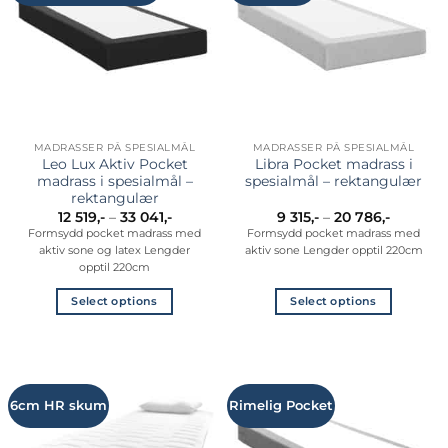
Alternativene
Alternativene
kan
kan
velges
velges
på
på
produktsiden
produktsiden
MADRASSER PÅ SPESIALMÅL
MADRASSER PÅ SPESIALMÅL
Leo Lux Aktiv Pocket
Libra Pocket madrass i
madrass i spesialmål –
spesialmål – rektangulær
rektangulær
Prisområde:
Prisomr
12 519
,-
–
33 041
,-
9 315
,-
–
20 786
,-
12
9
Formsydd pocket madrass med
Formsydd pocket madrass med
519,-
315,-
aktiv sone og latex Lengder
aktiv sone Lengder opptil 220cm
til
til
33
20
opptil 220cm
041,-
786,-
Select options
Select options
Dette
Dette
produktet
produktet
har
har
flere
flere
6cm HR skum
Rimelig Pocket
varianter.
varianter.
Alternativene
Alternativene