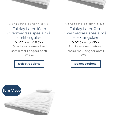
på
på
produktsiden
produktsiden
MADRASSER PÅ SPESIALMÅL
MADRASSER PÅ SPESIALMÅL
Talalay Latex 10cm
Talalay Latex 7cm
Overmadrass spesialmål
Overmadrass spesialmål
– rektangulær
– rektangulær
Prisområde:
Prisområ
7 271
,-
–
17 832
,-
5 593
,-
–
13 717
,-
7
5
10cm Latex overmadrass i
7cm Latex overmadrass i
271,-
593,-
spesialmål. Lengder opptil
spesialmål. Lengder opptil
til
til
17
13
220cm
220cm
832,-
717,-
Select options
Select options
Dette
Dette
produktet
produktet
har
har
flere
flere
6cm Visco
varianter.
varianter.
Alternativene
Alternativene
kan
kan
velges
velges
på
på