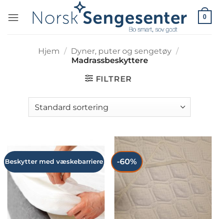
Skip
0
to
content
Hjem
/
Dyner, puter og sengetøy
/
Madrassbeskyttere
FILTRER
-60%
Beskytter med væskebarriere