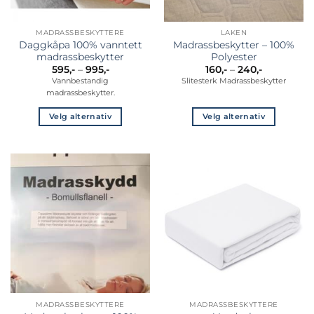
MADRASSBESKYTTERE
LAKEN
Daggkåpa 100% vanntett
Madrassbeskytter – 100%
madrassbeskytter
Polyester
Prisområde:
Prisområd
595
,-
–
995
,-
160
,-
–
240
,-
595,-
160,-
Vannbestandig
Slitesterk Madrassbeskytter
til
til
madrassbeskytter.
995,-
240,-
Velg alternativ
Velg alternativ
Dette
Dette
produktet
produktet
har
har
flere
flere
varianter.
varianter.
Alternativene
Alternativene
kan
kan
velges
velges
på
på
produktsiden
produktsiden
MADRASSBESKYTTERE
MADRASSBESKYTTERE