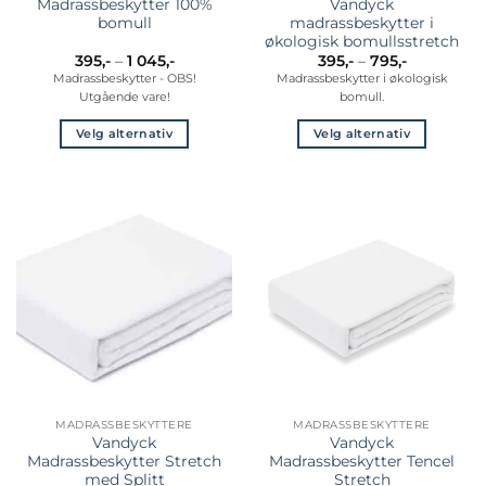
Madrassbeskytter 100%
Vandyck
bomull
madrassbeskytter i
økologisk bomullsstretch
Prisområde:
Prisområd
395
,-
–
1 045
,-
395
,-
–
795
,-
395,-
395,-
Madrassbeskytter - OBS!
Madrassbeskytter i økologisk
til
til
Utgående vare!
bomull.
1
795,-
045,-
Velg alternativ
Velg alternativ
Dette
Dette
produktet
produktet
har
har
flere
flere
varianter.
varianter.
Alternativene
Alternativene
kan
kan
velges
velges
på
på
produktsiden
produktsiden
MADRASSBESKYTTERE
MADRASSBESKYTTERE
Vandyck
Vandyck
Madrassbeskytter Stretch
Madrassbeskytter Tencel
med Splitt
Stretch