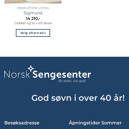
INNOVATION LIVING
Sigmund
14 210
,-
Dobbel og to-i-ett divan
Velg alternativ
Dette
produktet
har
flere
varianter.
Alternativene
kan
velges
på
produktsiden
God søvn i over 40 år!
Besøksadresse
Åpningstider Sommer