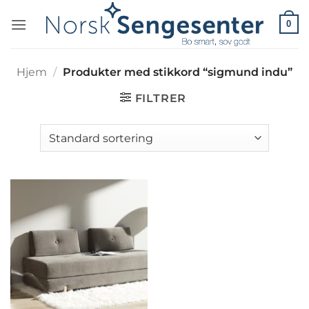
Skip
0
to
content
Hjem
/
Produkter med stikkord “sigmund indu”
FILTRER