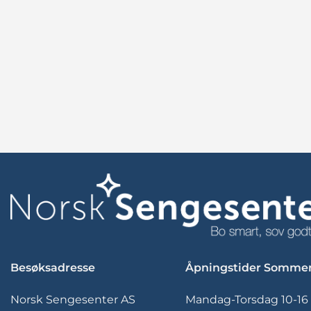
Besøksadresse
Åpningstider Somme
Norsk Sengesenter AS
Mandag-Torsdag 10-16