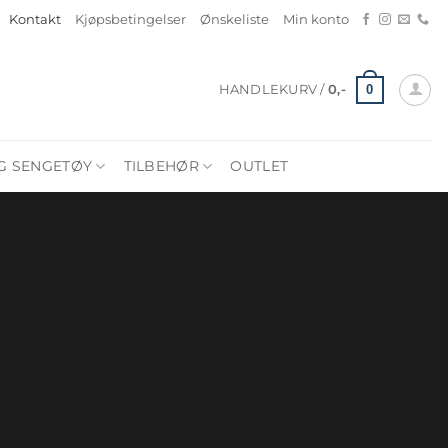
Kontakt
Kjøpsbetingelser
Ønskeliste
Min konto
0
HANDLEKURV /
0
,-
G SENGETØY
TILBEHØR
OUTLET