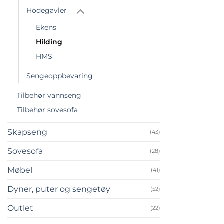
Hodegavler
Ekens
Hilding
HMS
Sengeoppbevaring
Tilbehør vannseng
Tilbehør sovesofa
Skapseng
(43)
Sovesofa
(28)
Møbel
(41)
Dyner, puter og sengetøy
(52)
Outlet
(22)