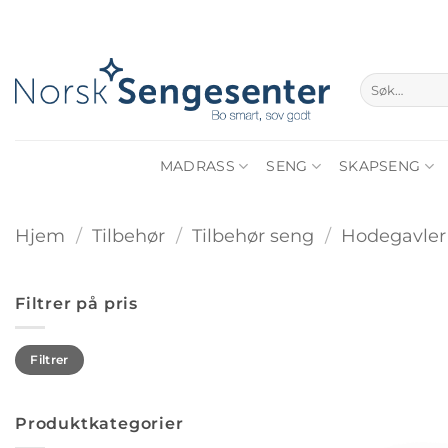
Skip
to
content
Søk
etter:
MADRASS
SENG
SKAPSENG
Hjem
/
Tilbehør
/
Tilbehør seng
/
Hodegavler
Filtrer på pris
Min.
Makspris
Filtrer
pris
Produktkategorier