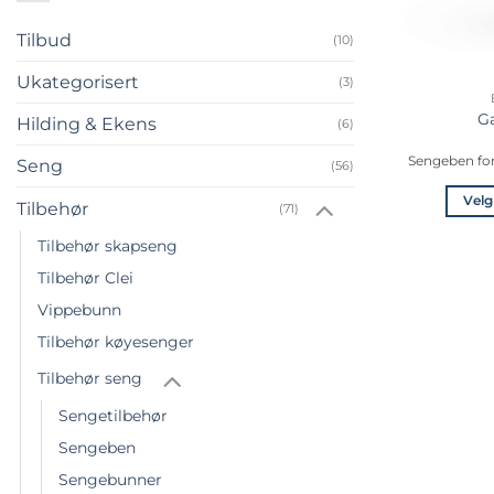
Tilbud
(10)
Ukategorisert
(3)
G
Hilding & Ekens
(6)
Sengeben fo
Seng
(56)
Velg
Tilbehør
(71)
Tilbehør skapseng
Tilbehør Clei
Vippebunn
Tilbehør køyesenger
Tilbehør seng
Sengetilbehør
Sengeben
Sengebunner