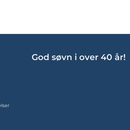
God søvn i over 40 år!
lser