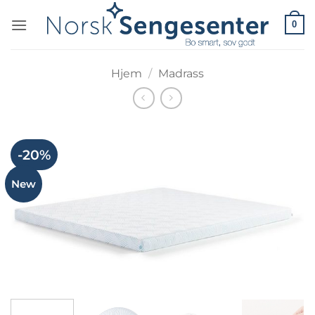
Skip
0
to
content
Hjem
/
Madrass
-20%
New