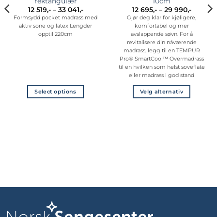
rektangulær
10cm
råde:
Prisområde:
Prisomr
12 519
,-
–
33 041
,-
12 695
,-
–
29 990
,-
12
12
Formsydd pocket madrass med
Gjør deg klar for kjøligere,
519,-
695,-
aktiv sone og latex Lengder
komfortabel og mer
til
til
33
29
opptil 220cm
avslappende søvn. For å
041,-
990,-
revitalisere din nåværende
madrass, legg til en TEMPUR
Pro® SmartCool™ Overmadrass
til en hvilken som helst soveflate
eller madrass i god stand
Select options
Velg alternativ
Dette
Dette
produktet
produktet
har
har
flere
flere
varianter.
varianter.
Alternativene
Alternativene
kan
kan
velges
velges
på
på
produktsiden
produktsiden