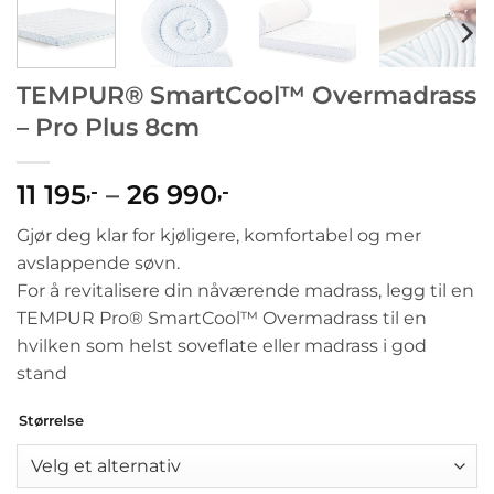
TEMPUR® SmartCool™ Overmadrass
– Pro Plus 8cm
Prisområde:
11 195
–
26 990
,-
,-
11
Gjør deg klar for kjøligere, komfortabel og mer
195,-
avslappende søvn.
til
For å revitalisere din nåværende madrass, legg til en
26
TEMPUR Pro® SmartCool™ Overmadrass til en
990,-
hvilken som helst soveflate eller madrass i god
stand
Størrelse