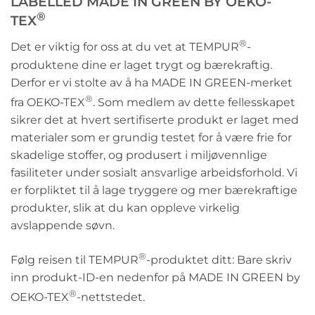
LABELLED MADE IN GREEN BY OEKO-
®
TEX
®
Det er viktig for oss at du vet at TEMPUR
-
produktene dine er laget trygt og bærekraftig.
Derfor er vi stolte av å ha MADE IN GREEN-merket
®
fra OEKO-TEX
. Som medlem av dette fellesskapet
sikrer det at hvert sertifiserte produkt er laget med
materialer som er grundig testet for å være frie for
skadelige stoffer, og produsert i miljøvennlige
fasiliteter under sosialt ansvarlige arbeidsforhold. Vi
er forpliktet til å lage tryggere og mer bærekraftige
produkter, slik at du kan oppleve virkelig
avslappende søvn.
®
Følg reisen til TEMPUR
-produktet ditt: Bare skriv
inn produkt-ID-en nedenfor på MADE IN GREEN by
®
OEKO-TEX
-nettstedet.