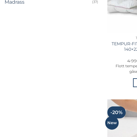
Madrass
(37)
TEMPUR-FIT
140×
4 99
Flott temp
gås
-20%
New