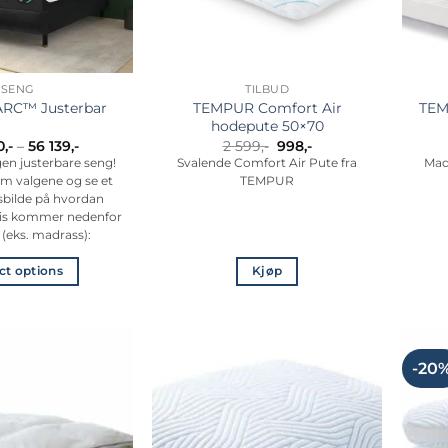
SENG
TILBUD
TEMPUR Comfort Air
RC™ Justerbar
TE
hodepute 50×70
Prisområde:
Opprinnelig
Nåværende
0
,-
–
56 139
,-
2 599
,-
998
,-
29
pris
pris
en justerbare seng!
Svalende Comfort Air Pute fra
Mad
490,-
var:
er:
m valgene og se et
TEMPUR
til
2
998,-.
56
599,-.
nsbilde på hvordan
139,-
Pris kommer nedenfor
 (eks. madrass):
ct options
Kjøp
Dette
produktet
har
flere
-20
varianter.
Alternativene
kan