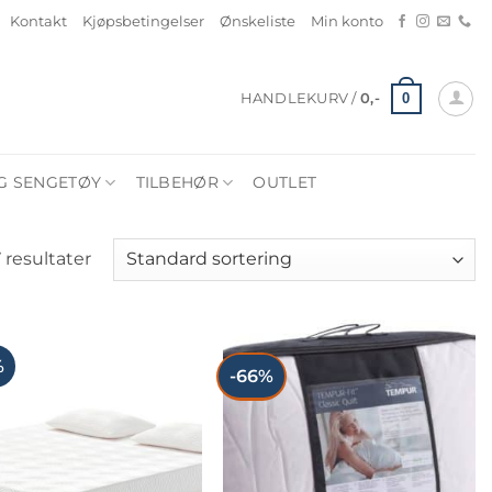
Kontakt
Kjøpsbetingelser
Ønskeliste
Min konto
0
HANDLEKURV /
0
,-
G SENGETØY
TILBEHØR
OUTLET
7 resultater
%
-66%