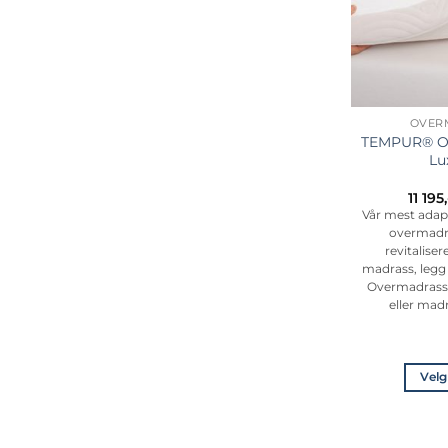
OVER
TEMPUR® Ov
Lu
11 195
Vår mest adap
overmadra
revitalise
madrass, legg
Overmadrass t
eller mad
Velg