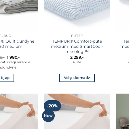
velges
på
produktsiden
TILBUD
PUTER
® Quilt dundyne
TEMPUR® Comfort-pute
Te
220 medium
medium med SmartCool-
med
teknologi™
Opprinnelig
Nåværende
0
,-
1 980
,-
2 299
,-
pris
pris
eraturregulerende
Pute
var:
er:
edundyne!
4
1
990,-.
980,-.
Kjøp
Velg alternativ
Dette
produktet
har
flere
-20%
varianter.
New
Alternativene
kan