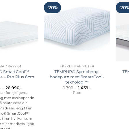
flere
flere
-20%
-20
varianter.
varianter.
Alternativene
Alternativene
kan
kan
velges
velges
på
på
produktsiden
produktsiden
MADRASSER
EKSKLUSIVE PUTER
 SmartCool™
TEMPUR® Symphony-
TE
s – Pro Plus 8cm
hodepute med SmartCool-
teknologi™
Prisområde:
Opprinnelig
Nåværende
,-
–
26 990
,-
1 799
,-
1 439
,-
11
pris
pris
lar for kjøligere,
Pute
195,-
var:
er:
og mer avslappende
til
1
1
26
799,-.
439,-.
å revitalisere din
990,-
drass, legg til en
ro® SmartCool™
til en hvilken som
e eller madrass i god