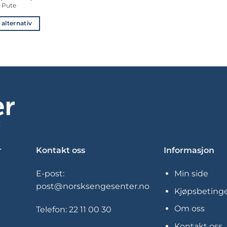
1
Pute
279,-
til
 alternativ
1
599,-
Dette
produktet
har
flere
varianter.
Alternativene
kan
velges
på
produktsiden
r
Kontakt oss
Informasjon
E-post:
Min side
post@norsksengesenter.no
Kjøpsbetinge
Om oss
Telefon:
22 11 00 30
Kontakt oss