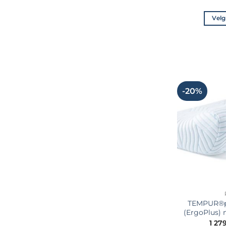
Velg
-20%
TEMPUR®p
(ErgoPlus)
1 27