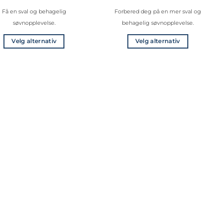
Få en sval og behagelig
Forbered deg på en mer sval og
søvnopplevelse.
behagelig søvnopplevelse.
Velg alternativ
Velg alternativ
Dette
Dette
produktet
produktet
har
har
flere
flere
varianter.
varianter.
Alternativene
Alternativene
kan
kan
velges
velges
på
på
produktsiden
produktsiden