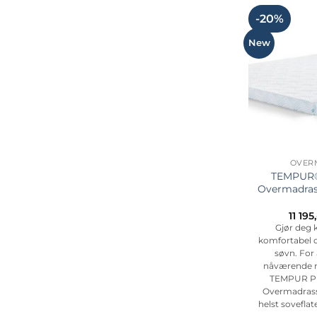
-20%
New
OVER
TEMPUR®
Overmadras
11 195
Gjør deg k
komfortabel 
søvn. For 
nåværende ma
TEMPUR P
Overmadrass 
helst soveflat