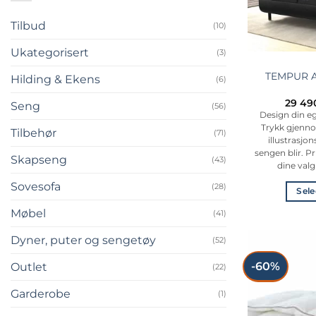
Tilbud
(10)
Ukategorisert
(3)
TEMPUR A
Hilding & Ekens
(6)
29 49
Seng
(56)
Design din eg
Trykk gjenno
Tilbehør
(71)
illustrasjo
sengen blir. 
Skapseng
(43)
dine valg
Sovesofa
(28)
Sele
Møbel
(41)
Dyner, puter og sengetøy
(52)
-60%
Outlet
(22)
Garderobe
(1)