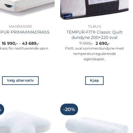
MADRASSER
TILBUD
TEMPUR-FIT® Classic Quilt
MPUR PRIMA®MADRASS
dundyne 200×220 sval
Prisområde:
Opprinnelig
Nåværend
16 990
,-
–
43 689
,-
7 990
,-
2 690
,-
16
pris
pris
rass for restituerende søvn
Flott, sval sommerdundyne med
990,-
var:
er:
temperaturregulerende
til
7
2
43
990,-.
690,-.
egenskaper.
689,-
Velg alternativ
Kjøp
Dette
produktet
har
flere
%
-20%
varianter.
Alternativene
kan