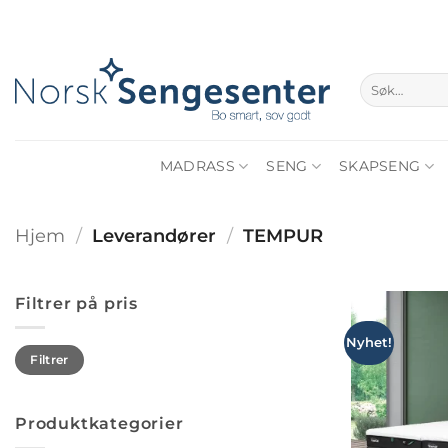
Skip
to
content
Søk
etter:
MADRASS
SENG
SKAPSENG
Hjem
/
Leverandører
/
TEMPUR
Filtrer på pris
Nyhet!
Min.
Makspris
Filtrer
pris
Produktkategorier