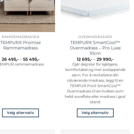
velges
på
produktsiden
RAMMEMADRASSER
OVERMADRASSER
TEMPUR® Promise
TEMPUR® SmartCool™
Rammemadrass
Overmadrass – Pro Luxe
10cm
Prisområde:
Prisområd
26 495
,-
–
55 495
,-
12 695
,-
–
29 990
,-
26
12
EMPUR rammemadrass
Gjør deg klar for kjøligere,
495,-
695,-
komfortabel og mer avslappende
til
til
55
29
søvn. For å revitalisere din
495,-
990,-
nåværende madrass, legg til en
TEMPUR Pro® SmartCool™
Overmadrass til en hvilken som
helst soveflate eller madrass i god
stand
Velg alternativ
Velg alternativ
Dette
Dette
produktet
produktet
har
har