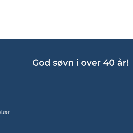
God søvn i over 40 år!
lser