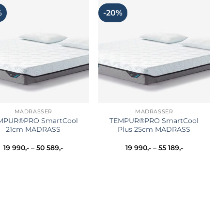
flere
flere
%
-20%
varianter.
varianter.
Alternativene
Alternativene
kan
kan
velges
velges
på
på
produktsiden
produktsiden
MADRASSER
MADRASSER
MPUR®PRO SmartCool
TEMPUR®PRO SmartCool
21cm MADRASS
Plus 25cm MADRASS
Prisområde:
Prisområd
19 990
,-
–
50 589
,-
19 990
,-
–
55 189
,-
19
19
990,-
990,-
til
til
50
55
589,-
189,-