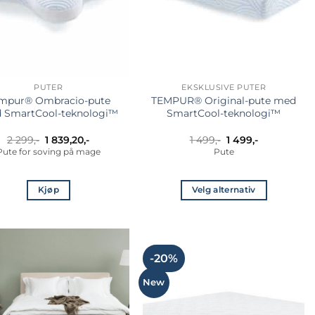
velges
på
produktsiden
PUTER
EKSKLUSIVE PUTER
mpur® Ombracio-pute
TEMPUR® Original-pute med
 SmartCool-teknologi™
SmartCool-teknologi™
Opprinnelig
Nåværende
2 299
,-
1 839,20
,-
1 499
,-
1 499
,-
pris
pris
Pute for soving på mage
Pute
var:
er:
1
1
499,-.
499,-.
Kjøp
Velg alternativ
Dette
produktet
har
flere
-20%
varianter.
New
Alternativene
kan