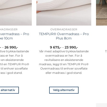
velges
på
produktsiden
MADRASSER
OVERMADRASSER
ermadrass – Pro
TEMPUR® Overmadrass – Pro
xe 10cm
Plus 8cm
Prisområde:
Prisområde:
,-
–
26 990
,-
9 675
,-
–
23 990
,-
11
9
tive trykkavlastende
Vår mest adaptive trykkavlastende
T
195,-
675,-
ss er her. For å
overmadrass er her. For å
til
til
26
23
re en eksisterende
revitalisere en eksisterende
990,-
990,-
 til en TEMPUR Pro®
madrass, legg til en TEMPUR Pro®
il enhver soveflate
Overmadrass til enhver soveflate
rass i god stand.
eller madrass i god stand.
 alternativ
Velg alternativ
Dette
Dette
produktet
produktet
har
har