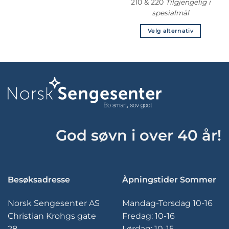
210 & 220
Tilgjengelig i
flere
spesialmål
varianter.
Alternativene
Velg alternativ
kan
Dette
velges
produktet
på
har
produktsiden
flere
varianter.
Alternativene
kan
velges
på
God søvn i over 40 år!
produktsiden
Besøksadresse
Åpningstider Sommer
Norsk Sengesenter AS
Mandag-Torsdag 10-16
Christian Krohgs gate
Fredag: 10-16
28
Lørdag: 10-15