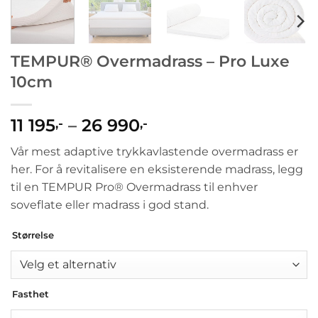
TEMPUR® Overmadrass – Pro Luxe
10cm
Prisområde:
11 195
–
26 990
,-
,-
11
Vår mest adaptive trykkavlastende overmadrass er
195,-
her. For å revitalisere en eksisterende madrass, legg
til
til en TEMPUR Pro® Overmadrass til enhver
26
soveflate eller madrass i god stand.
990,-
Størrelse
Fasthet