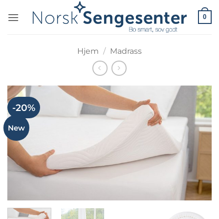
Skip
0
to
content
Hjem
/
Madrass
-20%
New