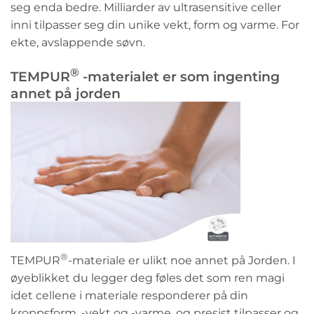
seg enda bedre. Milliarder av ultrasensitive celler
inni tilpasser seg din unike vekt, form og varme. For
ekte, avslappende søvn.
®
TEMPUR
-materialet er som ingenting
annet på jorden
®
TEMPUR
-materiale er ulikt noe annet på Jorden. I
øyeblikket du legger deg føles det som ren magi
idet cellene i materiale responderer på din
kroppsform, -vekt og -varme, og presist tilpasser og