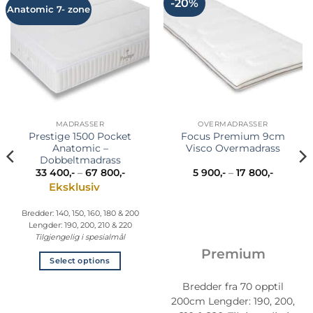
-20%
Anatomic 7- zone
MADRASSER
OVERMADRASSER
Prestige 1500 Pocket
Focus Premium 9cm
Anatomic –
Visco Overmadrass
Dobbeltmadrass
mråde:
Prisområde:
Prisomr
33 400
,-
–
67 800
,-
5 900
,-
–
17 800
,-
33
5
Eksklusiv
400,-
900,-
til
til
67
17
Bredder: 140, 150, 160, 180 & 200
800,-
800,-
Lengder: 190, 200, 210 & 220
Tilgjengelig i spesialmål
Premium
Select options
Dette
Bredder fra 70 opptil
produktet
200cm Lengder: 190, 200,
har