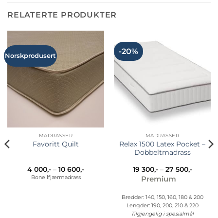
har
har
RELATERTE PRODUKTER
flere
flere
varianter.
varianter.
Alternativene
Alternativene
kan
kan
-20%
Norskprodusert
velges
velges
på
på
produktsiden
produktsiden
MADRASSER
MADRASSER
Relax 1500 Latex Pocket –
Favoritt Quilt
Dobbeltmadrass
råde:
Prisområde:
Prisomr
4 000
,-
–
10 600
,-
19 300
,-
–
27 500
,-
4
19
Bonellfjærmadrass
Premium
000,-
300,-
til
til
10
27
Bredder: 140, 150, 160, 180 & 200
600,-
500,-
Lengder: 190, 200, 210 & 220
Tilgjengelig i spesialmål