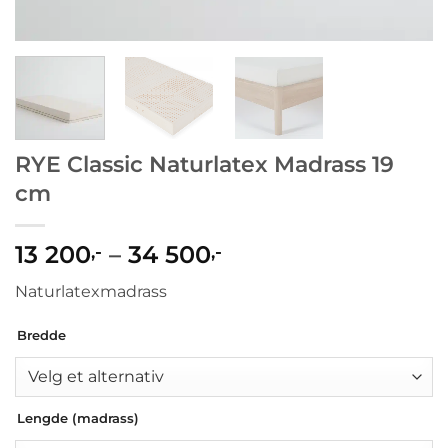
RYE Classic Naturlatex Madrass 19
cm
Prisområde:
13 200
–
34 500
,-
,-
13
Naturlatexmadrass
200,-
til
Bredde
34
500,-
Lengde (madrass)