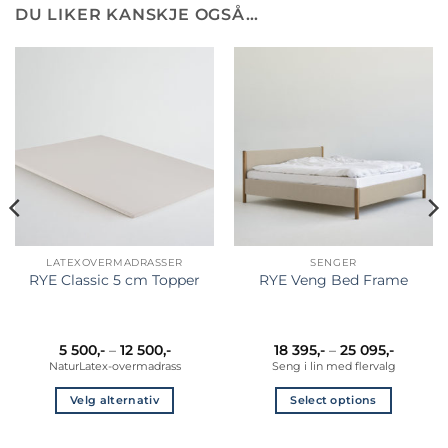
DU LIKER KANSKJE OGSÅ…
LATEXOVERMADRASSER
SENGER
RYE Classic 5 cm Topper
RYE Veng Bed Frame
råde:
Prisområde:
Prisomr
5 500
,-
–
12 500
,-
18 395
,-
–
25 095
,-
5
18
NaturLatex-overmadrass
Seng i lin med flervalg
500,-
395,-
til
til
12
25
Velg alternativ
Select options
500,-
095,-
Dette
Dette
produktet
produktet