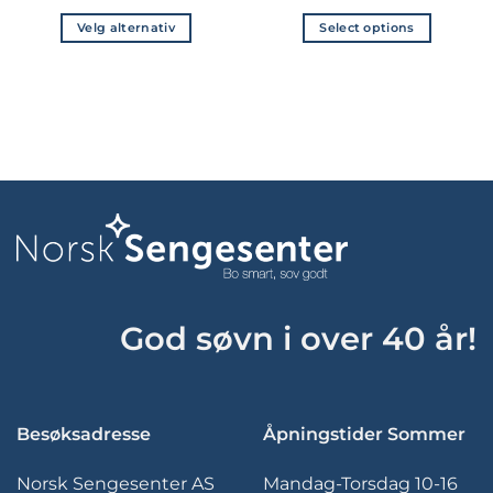
Velg alternativ
Select options
Dette
Dette
produktet
produktet
har
har
flere
flere
varianter.
varianter.
Alternativene
Alternativene
kan
kan
velges
velges
på
på
produktsiden
produktsiden
God søvn i over 40 år!
Besøksadresse
Åpningstider Sommer
Norsk Sengesenter AS
Mandag-Torsdag 10-16