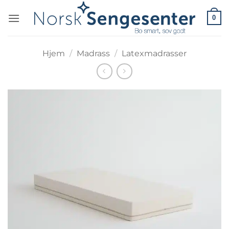
Skip
0
to
content
Hjem
/
Madrass
/
Latexmadrasser