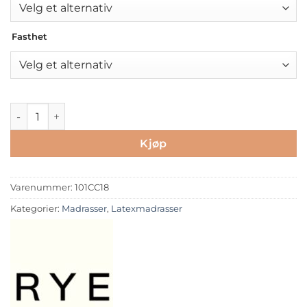
Fasthet
RYE Classic Naturlatex Madrass 19 cm antall
Kjøp
Varenummer:
101CC18
Kategorier:
Madrasser
,
Latexmadrasser