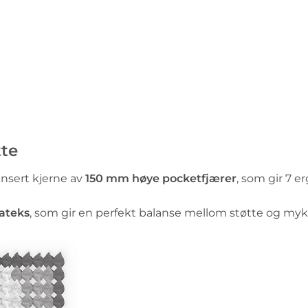
tte
nsert kjerne av
150 mm høye pocketfjærer
, som gir 7 e
lateks
, som gir en perfekt balanse mellom støtte og myk