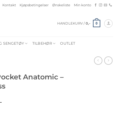
Kontakt
Kjøpsbetingelser
Ønskeliste
Min konto
0
HANDLEKURV /
0
,-
G SENGETØY
TILBEHØR
OUTLET
Pocket Anatomic –
ss
Prisområde:
,-
33
400,-