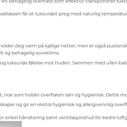
ir en behagelig overflate som effektivt transporterer fuk
t madrassen får et luksuriøst preg med naturlig temperat
 holder deg varm på kjølige netter, men er også pustende
ilt og behagelig soveklima.
yk og luksuriøs følelse mot huden. Sammen med ullen bal
ivt, noe som holder overflaten tørr og hygienisk. Dette m
nskaper og gir en ekstra hygienisk og allergivennlig overfl
or enkel håndtering samt ventilasjonshull for bedre lu