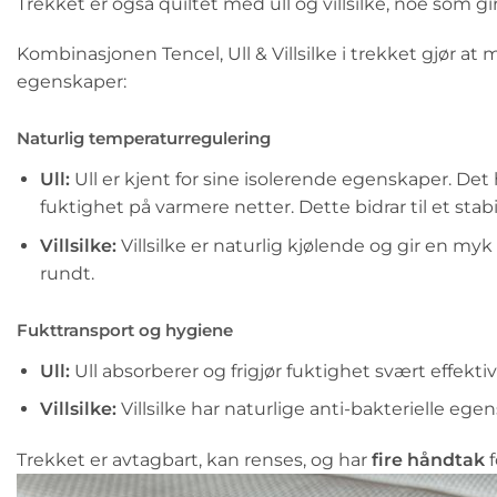
Trekket er også quiltet med ull og villsilke, noe som g
Kombinasjonen Tencel, Ull & Villsilke i trekket gjør a
egenskaper:
Naturlig temperaturregulering
Ull:
Ull er kjent for sine isolerende egenskaper. Det
fuktighet på varmere netter. Dette bidrar til et stab
Villsilke:
Villsilke er naturlig kjølende og gir en m
rundt.
Fukttransport og hygiene
Ull:
Ull absorberer og frigjør fuktighet svært effekt
Villsilke:
Villsilke har naturlige anti-bakterielle ege
Trekket er avtagbart, kan renses, og har
fire håndtak
f