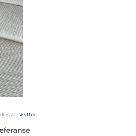
adrassbeskytter
referanse