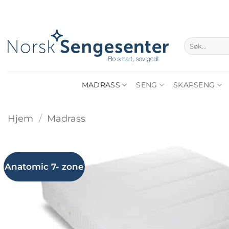
Skip
to
content
Søk
etter:
MADRASS
SENG
SKAPSENG
Hjem
/
Madrass
Anatomic 7- zone