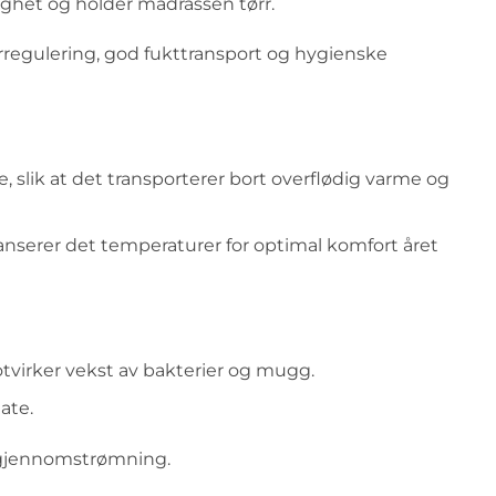
tighet og holder madrassen tørr.
urregulering, god fukttransport og hygienske
, slik at det transporterer bort overflødig varme og
anserer det temperaturer for optimal komfort året
otvirker vekst av bakterier og mugg.
ate.
ftgjennomstrømning.