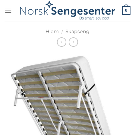
Skip
0
to
content
Hjem
/
Skapseng