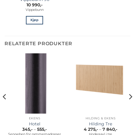
10 990
,-
Vippebunn
Kjøp
RELATERTE PRODUKTER
EKENS
HILDING & EKENS
Hotel
Hilding Tre
Prisområde:
Prisomr
345
,-
–
555
,-
4 275
,-
–
7 840
,-
345,-
4
Sengeben for rammemadrasser
Hodegavl i tre