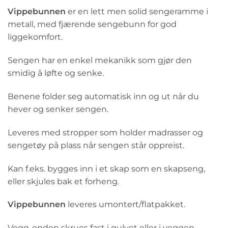
Vippebunnen
er en lett men solid sengeramme i
metall, med fjærende sengebunn for god
liggekomfort.
Sengen har en enkel mekanikk som gjør den
smidig å løfte og senke.
Benene folder seg automatisk inn og ut når du
hever og senker sengen.
Leveres med stropper som holder madrasser og
sengetøy på plass når sengen står oppreist.
Kan f.eks. bygges inn i et skap som en skapseng,
eller skjules bak et forheng.
Vippebunnen
leveres umontert/flatpakket.
Vegg-enden skrues fast i gulvet eller i veggen.