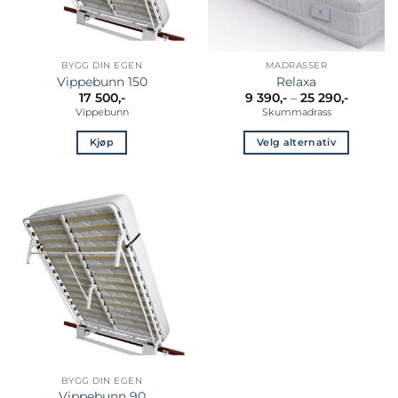
BYGG DIN EGEN
MADRASSER
Vippebunn 150
Relaxa
Prisomr
17 500
,-
9 390
,-
–
25 290
,-
9
Vippebunn
Skummadrass
390,-
til
25
Kjøp
Velg alternativ
290,-
Dette
produktet
har
flere
varianter.
Alternativene
kan
velges
på
produktsiden
BYGG DIN EGEN
Vippebunn 90