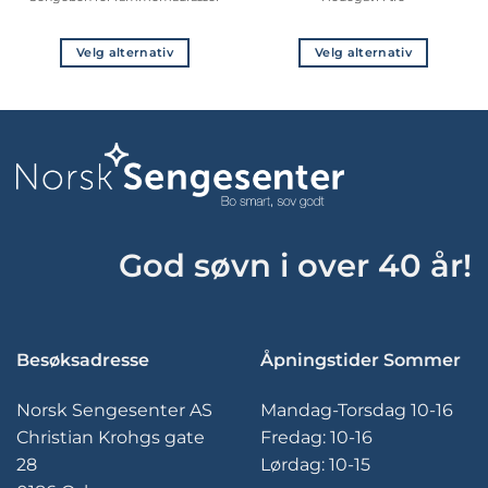
til
275,-
555,-
til
7
840,-
Velg alternativ
Velg alternativ
Dette
Dette
produktet
produktet
har
har
flere
flere
varianter.
varianter.
Alternativene
Alternativene
kan
kan
velges
velges
God søvn i over 40 år!
på
på
produktsiden
produktsiden
Besøksadresse
Åpningstider Sommer
Norsk Sengesenter AS
Mandag-Torsdag 10-16
Christian Krohgs gate
Fredag: 10-16
28
Lørdag: 10-15