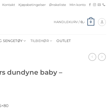
Kontakt
Kjøpsbetingelser
Ønskeliste
Min konto
0
HANDLEKURV /
0
,-
G SENGETØY
TILBEHØR
OUTLET
års dundyne baby –
ig
rende
65×80