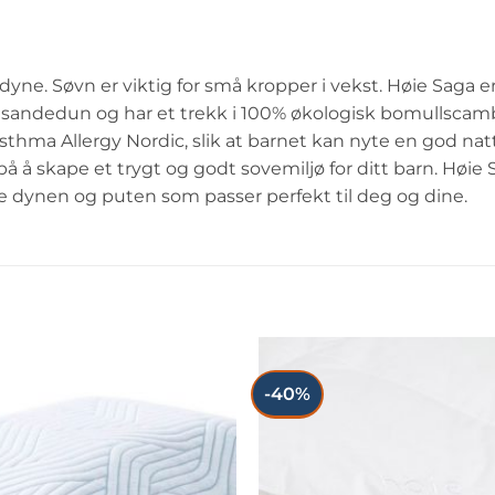
yne. Søvn er viktig for små kropper i vekst. Høie Saga 
sandedun og har et trekk i 100% økologisk bomullscamb
sthma Allergy Nordic, slik at barnet kan nyte en god n
 å skape et trygt og godt sovemiljø for ditt barn. Høie Sag
e dynen og puten som passer perfekt til deg og dine.
-40%