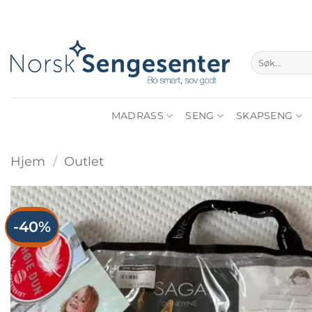
Skip
to
content
Søk
etter:
MADRASS
SENG
SKAPSENG
Hjem
/
Outlet
-40%