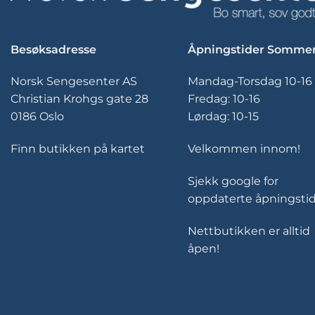
kan
velges
på
Besøksadresse
Åpningstider Somme
produktsiden
Norsk Sengesenter AS
Mandag-Torsdag 10-16
Christian Krohgs gate 28
Fredag: 10-16
0186 Oslo
Lørdag: 10-15
Finn butikken på kartet
Velkommen innom!
Sjekk google for
oppdaterte åpningstid
Nettbutikken er alltid
åpen!