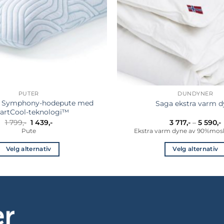
PUTER
DUNDYNER
Symphony-hodepute med
Saga ekstra varm d
artCool-teknologi™
Opprinnelig
Nåværende
1 799
,-
1 439
,-
3 717
,-
–
5 590
,-
pris
pris
Pute
Ekstra varm dyne av 90%mo
var:
er:
7
1
1
t
Velg alternativ
Velg alternativ
799,-.
439,-.
Dette
Dette
produktet
produkt
har
har
flere
flere
varianter.
variante
Alternativene
Alternat