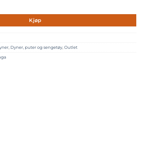
Kjøp
yner
,
Dyner, puter og sengetøy
,
Outlet
aga