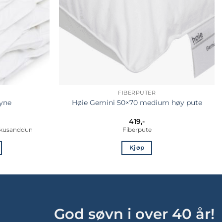
FIBERPUTER
yne
Høie Gemini 50×70 medium høy pute
Prisområde:
419
,-
3
skusanddun
Fiberpute
17,-
il
Kjøp
5
590,-
et
r.
God søvn i over 40 år!
ivene