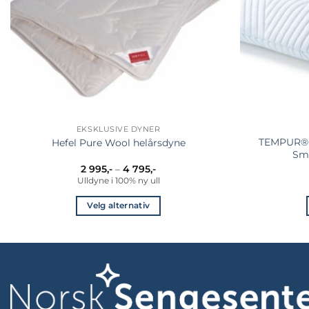
EKSKLUSIVE DYNER
TEMPUR® 
Hefel Pure Wool helårsdyne
Sm
Prisområde:
2 995
,-
–
4 795
,-
2
Ulldyne i 100% ny ull
995,-
til
Velg alternativ
4
795,-
Dette
produktet
har
flere
varianter.
Alternativene