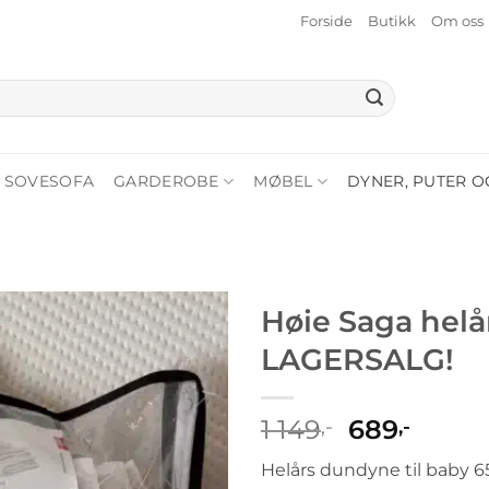
Forside
Butikk
Om oss
SOVESOFA
GARDEROBE
MØBEL
DYNER, PUTER O
Høie Saga hel
LAGERSALG!
Opprinnel
Nåvæ
1 149
689
,-
,-
pris
pris
Helårs dundyne til baby 
var:
er: