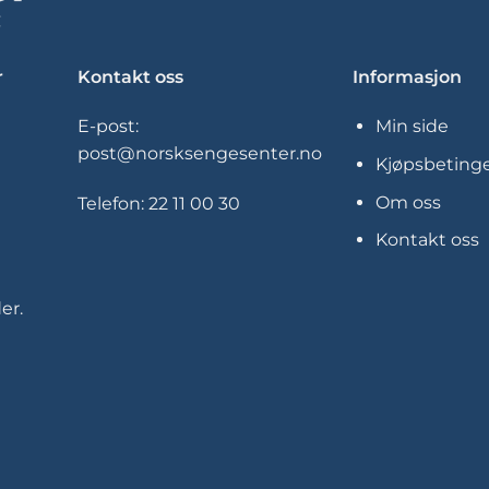
kan
kan
velges
velges
på
på
r
Kontakt oss
Informasjon
produktsiden
produkt
E-post:
Min side
post@norsksengesenter.no
Kjøpsbetinge
Om oss
Telefon:
22 11 00 30
Kontakt oss
er.