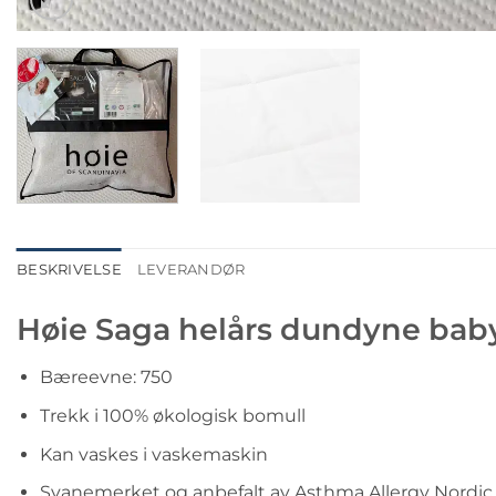
BESKRIVELSE
LEVERANDØR
Høie Saga helårs dundyne bab
Bæreevne: 750
Trekk i 100% økologisk bomull
Kan vaskes i vaskemaskin
Svanemerket og anbefalt av Asthma Allergy Nordic