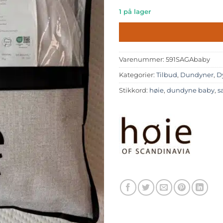
1
689,-.
1 på lager
149,-.
Varenummer:
591SAGAbaby
Kategorier:
Tilbud
,
Dundyner
,
D
Stikkord:
høie
,
dundyne baby
,
s