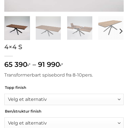
4×4 S
Prisområde:
65 390
–
91 990
,-
,-
65
Transformerbart spisebord fra 8-10pers.
390,-
til
Topp finish
91
990,-
Ben/struktur finish