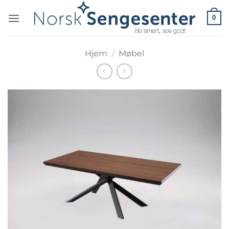
Skip
0
to
content
Hjem
/
Møbel