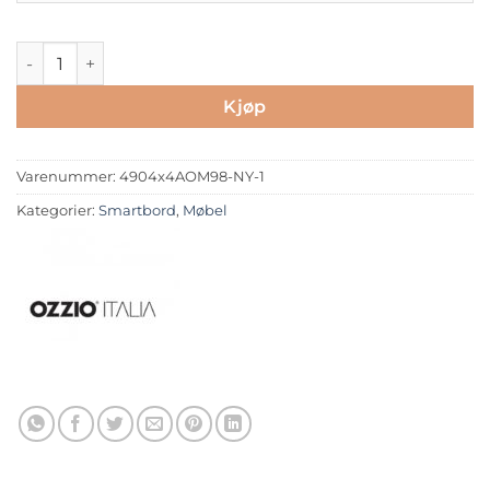
4x4 S antall
Kjøp
Varenummer:
4904x4AOM98-NY-1
Kategorier:
Smartbord
,
Møbel