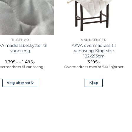
TILBEHØR
VANNSENGER
A madrassbeskytter til
AKVA overmadrass til
vannseng
vannseng King size
182x213cm
Prisområde:
1 395
,-
–
1 495
,-
3 195
,-
1
vermadrass til vannseng
Overmadrass med strikk i hjørner
395,-
til
1
495,-
Velg alternativ
Kjøp
Dette
produktet
har
flere
varianter.
Alternativene
kan