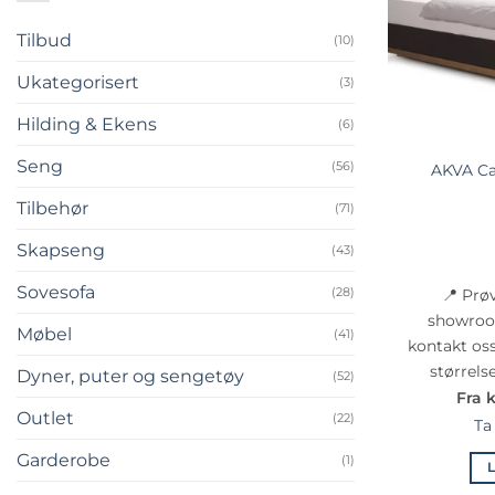
Tilbud
(10)
Ukategorisert
(3)
Hilding & Ekens
(6)
Seng
(56)
AKVA Ca
Tilbehør
(71)
Skapseng
(43)
Sovesofa
(28)
📍 Prøv
showroom
Møbel
(41)
kontakt oss
størrels
Dyner, puter og sengetøy
(52)
Fra k
Outlet
(22)
Ta
Garderobe
(1)
L