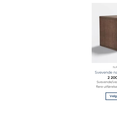
N
Svevende na
2 20
Svevende/ve
flere utførels
Velg