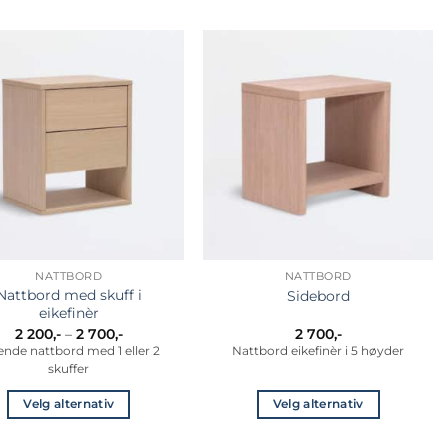
velges
på
produktsiden
NATTBORD
NATTBORD
Nattbord med skuff i
Sidebord
eikefinèr
Prisområde:
2 200
,-
–
2 700
,-
2 700
,-
2
ende nattbord med 1 eller 2
Nattbord eikefinèr i 5 høyder
200,-
skuffer
til
2
700,-
Velg alternativ
Velg alternativ
Dette
Dette