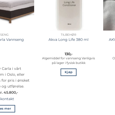
SENG
TILBEHØR
AKV
rla Vannseng
Akva Long Life 380 ml
130
,-
Algemiddel for vannseng Vanligvis
O
på lager i fysisk butikk
 Carla i vårt
Kjøp
 i Oslo, eller
 for pris i ønsket
e og utførelse.
r. 45.800,-
 kontakt
es mer