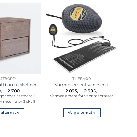
ATTBORD
TILBEHØR
ttbord i eikefinèr
Varmeelement vannseng
Prisområde:
Prisområde:
0
,-
–
2 700
,-
2 895
,-
–
2 995
,-
2
2
gghengt nattbord i
Varmeelement for vannmadrasser
200,-
895,-
er med 1 eller 2 skuff
til
til
2
2
700,-
995,-
 alternativ
Velg alternativ
Dette
Dette
produktet
produktet
har
har