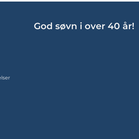
God søvn i over 40 år!
lser