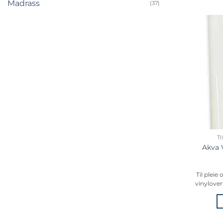
Madrass
(37)
T
Akva 
Til pleie
vinylover