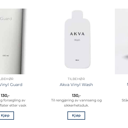
ILBEHØR
TILBEHØR
Vinyl Guard
Akva Vinyl Wash
130
,-
130
,-
 og forsegling av
Til rengjøring av vannseng og
Stå
flater etter vask
sikkerhetsduk.
Kjøp
Kjøp