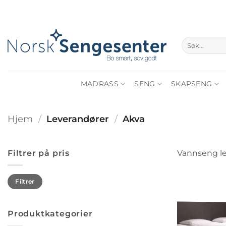
Skip
to
content
Søk
etter:
MADRASS
SENG
SKAPSENG
Hjem
/
Leverandører
/
Akva
Filtrer på pris
Vannseng l
Min.
Makspris
Filtrer
pris
Produktkategorier