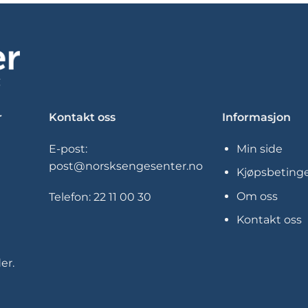
flere
flere
varianter.
varianter.
Alternativene
Alternativene
kan
kan
velges
velges
på
på
produktsiden
produktsiden
r
Kontakt oss
Informasjon
E-post:
Min side
post@norsksengesenter.no
Kjøpsbetinge
Om oss
Telefon:
22 11 00 30
Kontakt oss
er.