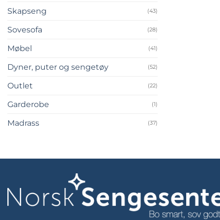
Skapseng
(43)
Sovesofa
(28)
Møbel
(41)
Dyner, puter og sengetøy
(52)
Outlet
(22)
Garderobe
(1)
Madrass
(37)