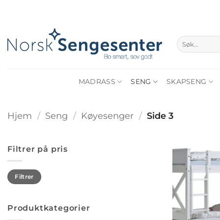
Skip
to
content
Søk
etter:
MADRASS
SENG
SKAPSENG
Hjem
/
Seng
/
Køyesenger
/
Side 3
Filtrer på pris
Min.
Makspris
Filtrer
pris
Produktkategorier