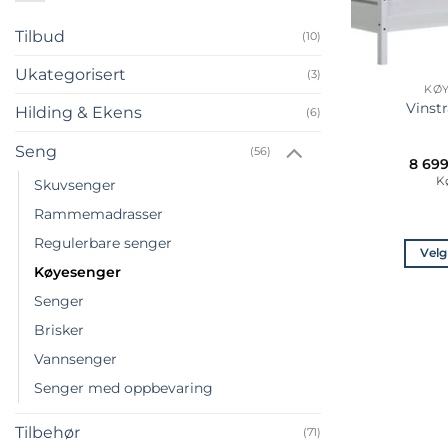
Tilbud
(10)
Ukategorisert
(3)
KØ
Vinst
Hilding & Ekens
(6)
Seng
(56)
8 69
K
Skuvsenger
Rammemadrasser
Regulerbare senger
Velg
Køyesenger
Senger
Brisker
Vannsenger
Senger med oppbevaring
Tilbehør
(71)