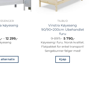
YESENGER
TILBUD
Vinstra Køyeseng
ra køyeseng
90/90×200cm Ubehandlet
furu
Prisområde:
Opprinnelig
Nåværende
9
,-
–
12 299
,-
9 097
,-
5 790
,-
8
pris
pris
øyeseng
Køyeseng i furu. Norsk kvalitet.
699,-
var:
er:
Flatpakket for enkel transport!
til
9
5
12
097,-.
790,-.
Sengebunner følger med!
299,-
 alternativ
Kjøp
Dette
produktet
har
flere
varianter.
Alternativene
kan
velges